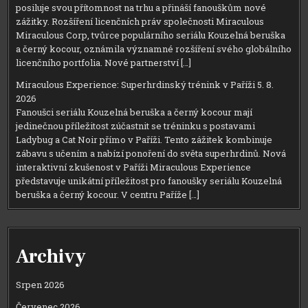
posiluje svou přítomnost na trhu a přináší fanouškům nové
zážitky. Rozšíření licenčních práv společnosti Miraculous
Miraculous Corp, tvůrce populárního seriálu Kouzelná beruška
a černý kocour, oznámila významné rozšíření svého globálního
licenčního portfolia. Nové partnerství […]
Miraculous Experience: Superhrdinský trénink v Paříži
5. 8.
2026
Fanoušci seriálu Kouzelná beruška a černý kocour mají
jedinečnou příležitost zúčastnit se tréninku s postavami
Ladybug a Cat Noir přímo v Paříži. Tento zážitek kombinuje
zábavu s učením a nabízí ponoření do světa superhrdinů. Nová
interaktivní zkušenost v Paříži Miraculous Experience
představuje unikátní příležitost pro fanoušky seriálu Kouzelná
beruška a černý kocour. V centru Paříže […]
Archivy
Srpen 2026
Červenec 2026