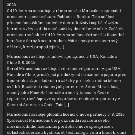
2026
Od 10. června odstartuje v rámci seriálu Miraculous speciální
crossover s postavičkami Rabbids a Roblox. Tato událost
přinese fanouškům společné dobrodružství napříč různými
herními světy a přidá nové zážitky do oblíbené série. Začátek
crossoverové akce Od 10. června se fanoušci seriálu Kouzelná
beruška a černý kocour mohou těšit na nový crossoverový
zážitek, který propojí jejich […]
Miraculous rozšiřuje retailové spolupráce v USA, Kanadě a
Chile
5. 8. 2026
Seriál Miraculous rozšiřuje své retailové partnerství po USA,
Kanadě a Chile, přinášející produkty od mraženého jogurtu přes
kosmetiku až po sladkosti a zážitky pro celou rodinu během
svátků. Rozšíření retailových partnerství Seriál Miraculous,
známý jako Kouzelná beruška a černý kocour v České
republice, rozšiřuje své spolupráce s retailovými partnery v
Severní Americe a Chile. Tato […]
Miraculous rozšiřuje globální licenci o nové partnery
5. 8. 2026
Společnost Miraculous Corp oznámila rozšíření svého
mezinárodního licenčního portfolia o nové spolupráce v
oblastech sběratelských karet, technologií, vůní a hraček, čímž