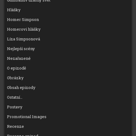
Gumballův úžasný svět
Hlášky
Homer Simpson
Homerovi hlášky
Líza Simpsonová
Nejlepší scény
Nezařazené
O epizodě
Obrázky
Obsah epizody
Ostatní…
Postavy
Promotional Images
Recenze