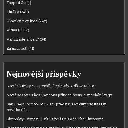
Tapped Out
(1)
Titulky
(349)
Ukázky z epizod
(242)
Videa
(1 384)
Všimli jste si že…?
(54)
Zajímavosti
(41)
Nejnovější příspěvky
Nové ukázky ze speciální epizody Yellow Mirror
Nová sezóna The Simpsons přinese hosty a speciální gagy
San Diego Comic-Con 2026 představí exkluzivní ukázku
nového dílu
Simpsley: Disney+ Exkluzivní Epizoda The Simpsons
Disney+ představí noir speciál Simpsonů s názvem Simpsley