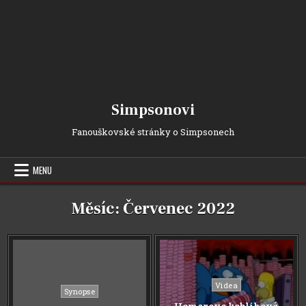
Simpsonovi
Fanouškovské stránky o Simpsonech
MENU
Měsíc:
Červenec 2022
Posted
Videa
Posted
Synopse
in
in
Homerovo koblihové