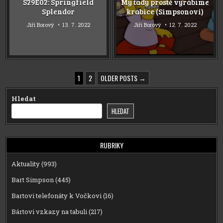
S29E02: Springfield
My tady prostě vyrábíme
Splendor
krabice (Simpsonovi)
Jiří Borový
13. 7. 2022
Jiří Borový
12. 7. 2022
STRÁNKOVÁNÍ
1
2
OLDER POSTS →
PŘÍSPĚVKŮ
Hledat
HLEDAT
RUBRIKY
Aktuality
(993)
Bart Simpson
(445)
Bartovi telefonáty k Vočkovi
(16)
Bártovi vzkazy na tabuli
(217)