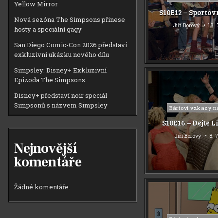
Yellow Mirror
in
S10E12 – Sportov
Nová sezóna The Simpsons přinese
Jiří Borový
13. 
hosty a speciální gagy
San Diego Comic-Con 2026 představí
exkluzivní ukázku nového dílu
Simpsley: Disney+ Exkluzivní
Epizoda The Simpsons
Disney+ představí noir speciál
Simpsonů s názvem Simpsley
Posted
Bártovi vzkazy n
in
S10E16 – Dejte L
Jiří Borový
8. 
Nejnovější
komentáře
Žádné komentáře.
Posted