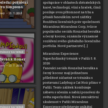
oslední pokušení
spolupráce v oblastech sběratelských
ra Simpsona
karet, technologií, vůní a hraček, čímž
posiluje svou přítomnost na trhu a
rový
15. 7. 2018
přináší fanouškům nové zážitky.
Rozšíření licenčních práv společnosti
Miraculous Miraculous Corp, tvůrce
populárního seriálu Kouzelná beruška
a černý kocour, oznámila významné
rozšíření svého globálního licenčního
portfolia. Nové partnerství […]
 vzkazy na tabuli
Miraculous Experience:
Superhrdinský trénink v Paříži
5. 8.
 Zvrhlík Homer
2026
rový
13. 7. 2018
Fanoušci seriálu Kouzelná beruška a
černý kocour mají jedinečnou
příležitost zúčastnit se tréninku s
postavami Ladybug a Cat Noir přímo v
Paříži. Tento zážitek kombinuje
zábavu s učením a nabízí ponoření do
světa superhrdinů. Nová interaktivní
zkušenost v Paříži Miraculous
Experience představuje unikátní
 vzkazy na tabuli