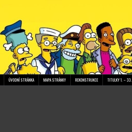
Přeskočit
obsah
ÚVODNÍ STRÁNKA
MAPA STRÁNKY
REKONSTRUKCE
TITULKY 1. – 33