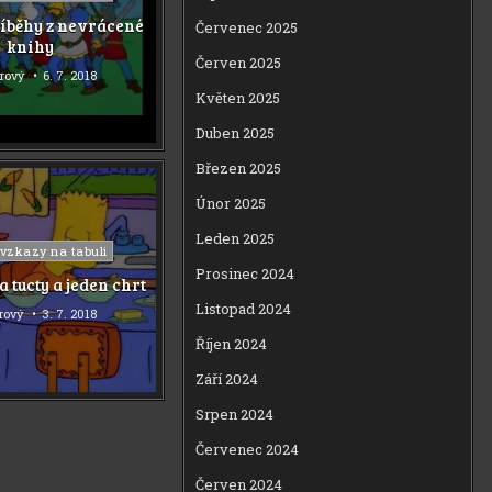
říběhy z nevrácené
Červenec 2025
knihy
Červen 2025
orový
6. 7. 2018
Květen 2025
Duben 2025
Březen 2025
Únor 2025
Leden 2025
 vzkazy na tabuli
Prosinec 2024
 tucty a jeden chrt
Listopad 2024
orový
3. 7. 2018
Říjen 2024
Září 2024
Srpen 2024
Červenec 2024
Červen 2024