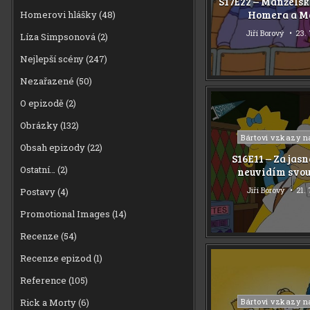
S17E22 – Manžels
Homera a M
Homerovi hlášky
(48)
Jiří Borový
23. 
Líza Simpsonová
(2)
Nejlepší scény
(247)
Nezařazené
(50)
O epizodě
(2)
Obrázky
(132)
Posted
Bártovi vzkazy n
Obsah epizody
(22)
in
S16E11 – Za jas
Ostatní…
(2)
neuvidím svou
Jiří Borový
21. 
Postavy
(4)
Promotional Images
(14)
Recenze
(54)
Recenze epizod
(1)
Reference
(105)
Posted
Rick a Morty
(6)
Bártovi vzkazy n