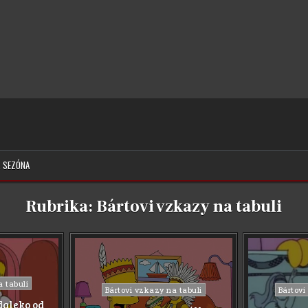
. SEZÓNA
Rubrika:
Bártovi vzkazy na tabuli
a tabuli
Posted
Posted
Bártovi vzkazy na tabuli
Bártovi
in
in
daleko od