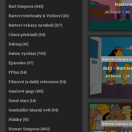
Homer
Bart Simpson
(445)
Jiří Borový
30. 
Bartovi telefonáty k Vočkovi
(16)
Bártovi vzkazy na tabuli
(217)
Citace překladů
(54)
Dabing
(41)
Datum vysílání
(750)
Posted
Bártovi vzkazy n
Episodes
(57)
in
S6E1 – Bart t
FFfun
(54)
Jiří Borový
24. 
Filmové (a další) reference
(54)
Gaučové gagy
(451)
Guest stars
(14)
Gumballův úžasný svět
(54)
Hlášky
(91)
Posted
Bártovi vzkazy n
Homer Simpson
(460)
in