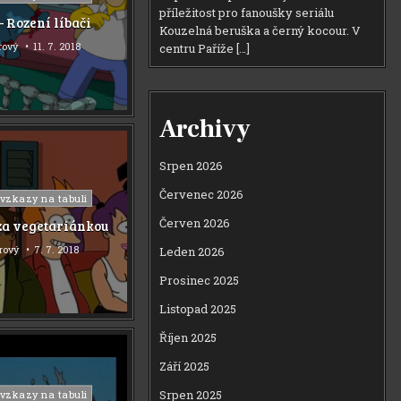
příležitost pro fanoušky seriálu
– Rození líbači
Kouzelná beruška a černý kocour. V
rový
11. 7. 2018
centru Paříže […]
Archivy
Srpen 2026
Červenec 2026
 vzkazy na tabuli
Červen 2026
íza vegetariánkou
orový
7. 7. 2018
Leden 2026
Prosinec 2025
Listopad 2025
Říjen 2025
Září 2025
Srpen 2025
 vzkazy na tabuli