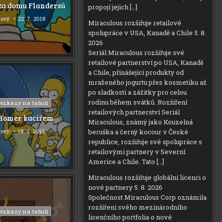
áza domu Flandersů
propojí jejich […]
rový
22. 7. 2018
Miraculous rozšiřuje retailové
spolupráce v USA, Kanadě a Chile
5. 8.
2026
Seriál Miraculous rozšiřuje své
retailové partnerství po USA, Kanadě
a Chile, přinášející produkty od
mraženého jogurtu přes kosmetiku až
po sladkosti a zážitky pro celou
rodinu během svátků. Rozšíření
 vzkazy na tabuli
retailových partnerství Seriál
 Homer kacířem
Miraculous, známý jako Kouzelná
beruška a černý kocour v České
rový
18. 7. 2018
republice, rozšiřuje své spolupráce s
retailovými partnery v Severní
Americe a Chile. Tato […]
Miraculous rozšiřuje globální licenci o
nové partnery
5. 8. 2026
Společnost Miraculous Corp oznámila
rozšíření svého mezinárodního
 vzkazy na tabuli
licenčního portfolia o nové