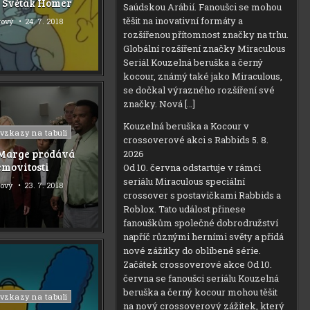
– Světák Homer
Saúdskou Arábií. Fanoušci se mohou
těšit na inovativní formáty a
rový
24. 7. 2018
rozšířenou přítomnost značky na trhu.
Globální rozšíření značky Miraculous
Seriál Kouzelná beruška a černý
kocour, známý také jako Miraculous,
se dočkal výrazného rozšíření své
značky. Nová […]
Kouzelná beruška a Kocour v
 vzkazy na tabuli
crossoverové akci s Rabbids
5. 8.
 Marge prodává
2026
movitosti
Od 10. června odstartuje v rámci
seriálu Miraculous speciální
rový
23. 7. 2018
crossover s postavičkami Rabbids a
Roblox. Tato událost přinese
fanouškům společné dobrodružství
napříč různými herními světy a přidá
nové zážitky do oblíbené série.
Začátek crossoverové akce Od 10.
června se fanoušci seriálu Kouzelná
beruška a černý kocour mohou těšit
 vzkazy na tabuli
na nový crossoverový zážitek, který