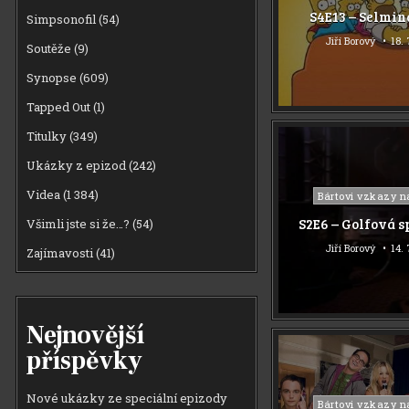
in
S4E13 – Selmin
Simpsonofil
(54)
Jiří Borový
18. 
Soutěže
(9)
Synopse
(609)
Tapped Out
(1)
Titulky
(349)
Ukázky z epizod
(242)
Videa
(1 384)
Posted
Bártovi vzkazy n
in
S2E6 – Golfová s
Všimli jste si že…?
(54)
Jiří Borový
14. 
Zajímavosti
(41)
Nejnovější
příspěvky
Nové ukázky ze speciální epizody
Posted
Bártovi vzkazy n