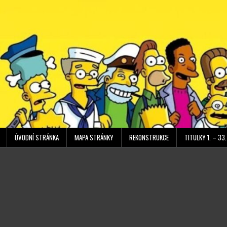
Přeskočit
obsah
ÚVODNÍ STRÁNKA
MAPA STRÁNKY
REKONSTRUKCE
TITULKY 1. – 33