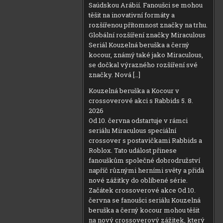
Saúdskou Arábií. Fanoušci se mohou
těšit na inovativní formáty a
rozšířenou přítomnost značky na trhu.
Globální rozšíření značky Miraculous
Seriál Kouzelná beruška a černý
kocour, známý také jako Miraculous,
se dočkal výrazného rozšíření své
značky. Nová […]
Kouzelná beruška a Kocour v
crossoverové akci s Rabbids
5. 8.
2026
Od 10. června odstartuje v rámci
seriálu Miraculous speciální
crossover s postavičkami Rabbids a
Roblox. Tato událost přinese
fanouškům společné dobrodružství
napříč různými herními světy a přidá
nové zážitky do oblíbené série.
Začátek crossoverové akce Od 10.
června se fanoušci seriálu Kouzelná
beruška a černý kocour mohou těšit
na nový crossoverový zážitek, který