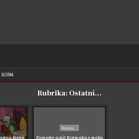
. SEZÓNA
Rubrika:
Ostatní…
Posted
Ostatní...
in
ťastný Nový
Pomozte najít Kotwaka z webu