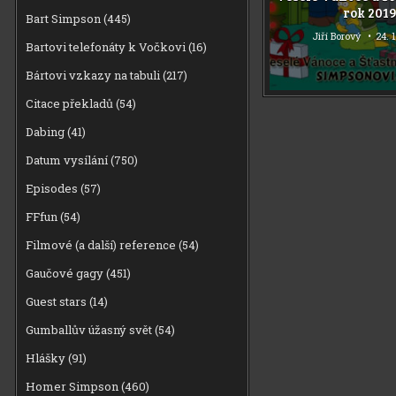
rok 201
Bart Simpson
(445)
Jiří Borový
24. 
Bartovi telefonáty k Vočkovi
(16)
Bártovi vzkazy na tabuli
(217)
Citace překladů
(54)
Dabing
(41)
Datum vysílání
(750)
Episodes
(57)
FFfun
(54)
Filmové (a další) reference
(54)
Gaučové gagy
(451)
Guest stars
(14)
Gumballův úžasný svět
(54)
Hlášky
(91)
Homer Simpson
(460)