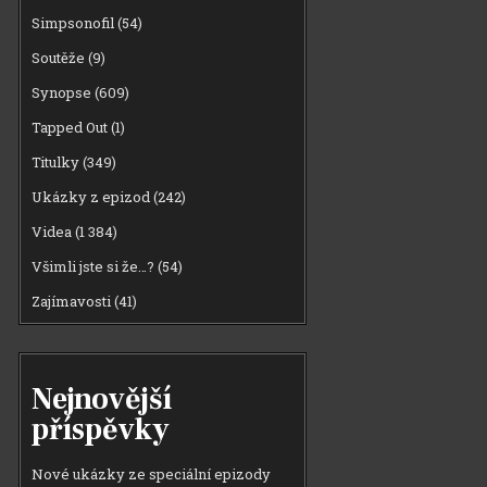
Simpsonofil
(54)
Soutěže
(9)
Synopse
(609)
Tapped Out
(1)
Titulky
(349)
Ukázky z epizod
(242)
Videa
(1 384)
Všimli jste si že…?
(54)
Zajímavosti
(41)
Nejnovější
příspěvky
Nové ukázky ze speciální epizody