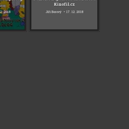
9
Kinofil.cz
12. 2018
Jiří Borový
17. 12. 2018