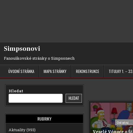
Simpsonovi
Fanouškovské stránky o Simpsonech
ÚVODNÍ STRÁNKA
MAPA STRÁNKY
REKONSTRUKCE
TITULKY 1. – 33
Hledat
HLEDAT
RUBRIKY
Posted
Ostatní...
in
Aktuality
(993)
Veselé Vánoce a Š