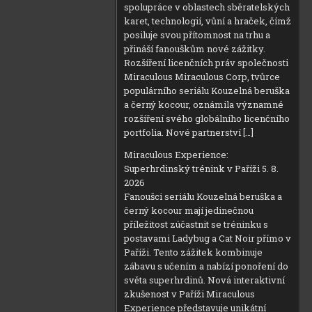
spolupráce v oblastech sběratelských
karet, technologií, vůní a hraček, čímž
posiluje svou přítomnost na trhu a
přináší fanouškům nové zážitky.
Rozšíření licenčních práv společnosti
Miraculous Miraculous Corp, tvůrce
populárního seriálu Kouzelná beruška
a černý kocour, oznámila významné
rozšíření svého globálního licenčního
portfolia. Nové partnerství […]
Miraculous Experience:
Superhrdinský trénink v Paříži
5. 8.
2026
Fanoušci seriálu Kouzelná beruška a
černý kocour mají jedinečnou
příležitost zúčastnit se tréninku s
postavami Ladybug a Cat Noir přímo v
Paříži. Tento zážitek kombinuje
zábavu s učením a nabízí ponoření do
světa superhrdinů. Nová interaktivní
zkušenost v Paříži Miraculous
Experience představuje unikátní