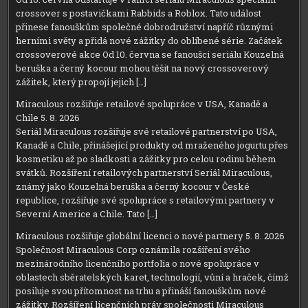
crossover s postavičkami Rabbids a Roblox. Tato událost
přinese fanouškům společné dobrodružství napříč různými
herními světy a přidá nové zážitky do oblíbené série. Začátek
crossoverové akce Od 10. června se fanoušci seriálu Kouzelná
beruška a černý kocour mohou těšit na nový crossoverový
zážitek, který propojí jejich […]
Miraculous rozšiřuje retailové spolupráce v USA, Kanadě a
Chile
5. 8. 2026
Seriál Miraculous rozšiřuje své retailové partnerství po USA,
Kanadě a Chile, přinášející produkty od mraženého jogurtu přes
kosmetiku až po sladkosti a zážitky pro celou rodinu během
svátků. Rozšíření retailových partnerství Seriál Miraculous,
známý jako Kouzelná beruška a černý kocour v České
republice, rozšiřuje své spolupráce s retailovými partnery v
Severní Americe a Chile. Tato […]
Miraculous rozšiřuje globální licenci o nové partnery
5. 8. 2026
Společnost Miraculous Corp oznámila rozšíření svého
mezinárodního licenčního portfolia o nové spolupráce v
oblastech sběratelských karet, technologií, vůní a hraček, čímž
posiluje svou přítomnost na trhu a přináší fanouškům nové
zážitky. Rozšíření licenčních práv společnosti Miraculous