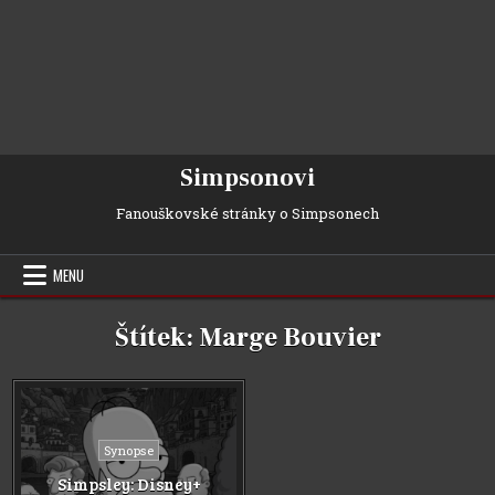
Simpsonovi
Fanouškovské stránky o Simpsonech
MENU
Štítek:
Marge Bouvier
Posted
Synopse
in
Simpsley: Disney+