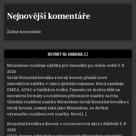
Nejnovější komentáře
Žádné komentáře.
NOVINKY NA ANIMANIA.CZ
Miraculous rozšiřuje zážitky pro fanoušky po celém světě
5. 8.
2026
Seriál Kouzelná beruška a černý kocour přináší nové
interaktivní zážitky v rámci globální expanze, která zasahuje
EMEA, APAC a Saúdskou Arábií. Fanoušci se mohou těšit na
inovativní formáty a rozšířenou přítomnost značky na trhu.
Globální rozšíření značky Miraculous Seriál Kouzelná beruška a
černý kocour, známý také jako Miraculous, se dočkal
výrazného rozšíření své značky. Nová […]
Kouzelná beruška a Kocour v crossoverové akci s Rabbids
5. 8.
2026
Od 10. června odstartuje v rámci seriálu Miraculous speciální