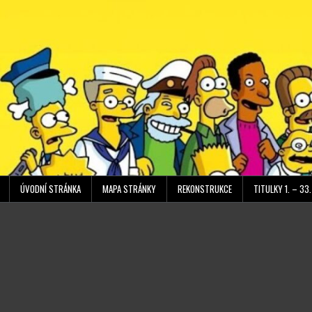
Přeskočit
obsah
ÚVODNÍ STRÁNKA
MAPA STRÁNKY
REKONSTRUKCE
TITULKY 1. – 33