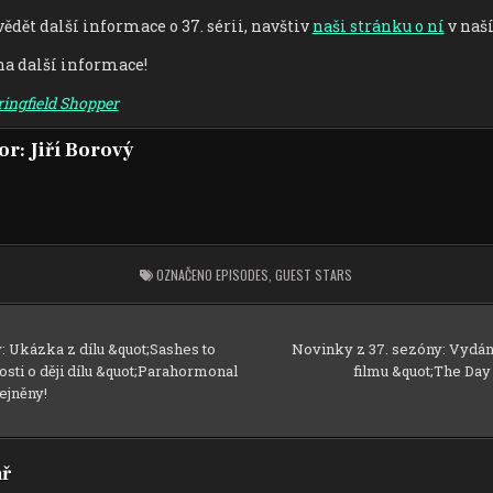
ědět další informace o 37. sérii, navštiv
naši stránku o ní
v naší
na další informace!
ingfield Shopper
or:
Jiří Borový
OZNAČENO
EPISODES
,
GUEST STARS
 Ukázka z dílu &quot;Sashes to
Novinky z 37. sezóny: Vydá
sti o ději dílu &quot;Parahormonal
filmu &quot;The Day
ejněny!
ř