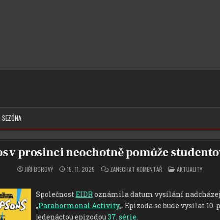
. SEZÓNA
os v prosinci neochotně pomůže studento
NA
POSTED
JIŘÍ BOROVÝ
15. 11. 2025
ZANECHAT KOMENTÁŘ
AKTUALITY
SKINNER
IN
LETOS
V
PROSINCI
Společnost
EIDR
oznámila datum vysílání nadcházej
NEOCHOTNĚ
POMŮŽE
„
Parahormonal Activity
„. Epizoda se bude vysílat 10.
STUDENTOVI
NA
jedenáctou epizodou
37. série
.