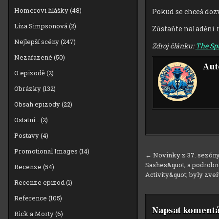
Homerovi hlášky
(48)
Pokud se chceš dozv
Líza Simpsonová
(2)
Zůstaňte naladěni 
Nejlepší scény
(247)
Zdroj článku:
The Spr
Nezařazené
(50)
Aut
O epizodě
(2)
Obrázky
(132)
Obsah epizody
(22)
Ostatní…
(2)
Postavy
(4)
Promotional Images
(14)
Navigace
← Novinky z 37. sezóny:
Sashes&quot; a podrobno
pro
Recenze
(54)
Activity&quot; byly zveř
příspěvek
Recenze epizod
(1)
Reference
(105)
Napsat komentá
Rick a Morty
(6)