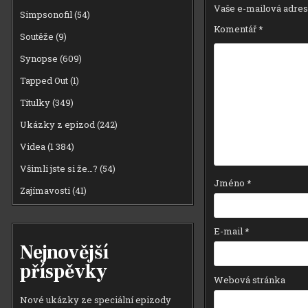
Vaše e-mailová adres
Simpsonofil
(54)
Komentář
*
Soutěže
(9)
Synopse
(609)
Tapped Out
(1)
Titulky
(349)
Ukázky z epizod
(242)
Videa
(1 384)
Všimli jste si že…?
(54)
Jméno
*
Zajímavosti
(41)
E-mail
*
Nejnovější
příspěvky
Webová stránka
Nové ukázky ze speciální epizody