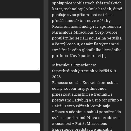
spolupráce v oblastech sběratelských
karet, technologií, vůní a hraček, čímž
posiluje svou přítomnost na trhu a
přináší fanouškům nové zážitky.
Rozšíření licenčních práv společnosti
Miraculous Miraculous Corp, tvůrce
populárního seriálu Kouzelná beruška
a černý kocour, oznámila významné
rozšíření svého globálního licenčního
portfolia. Nové partnerství […]
Miraculous Experience:
Superhrdinský trénink v Paříži
5. 8.
2026
Fanoušci seriálu Kouzelná beruška a
černý kocour mají jedinečnou
příležitost zúčastnit se tréninku s
postavami Ladybug a Cat Noir přímo v
Paříži. Tento zážitek kombinuje
zábavu s učením a nabízí ponoření do
světa superhrdinů. Nová interaktivní
zkušenost v Paříži Miraculous
Experience představuje unikátní