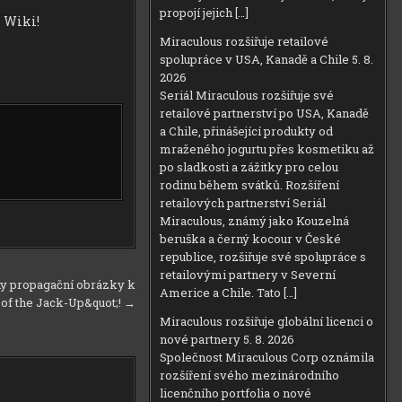
propojí jejich […]
 Wiki!
Miraculous rozšiřuje retailové
spolupráce v USA, Kanadě a Chile
5. 8.
2026
Seriál Miraculous rozšiřuje své
retailové partnerství po USA, Kanadě
a Chile, přinášející produkty od
mraženého jogurtu přes kosmetiku až
po sladkosti a zážitky pro celou
rodinu během svátků. Rozšíření
retailových partnerství Seriál
Miraculous, známý jako Kouzelná
beruška a černý kocour v České
republice, rozšiřuje své spolupráce s
retailovými partnery v Severní
ny propagační obrázky k
Americe a Chile. Tato […]
 of the Jack-Up&quot;! →
Miraculous rozšiřuje globální licenci o
nové partnery
5. 8. 2026
Společnost Miraculous Corp oznámila
rozšíření svého mezinárodního
licenčního portfolia o nové