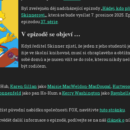
ÚTĚKU!
Byl zveřejněn děj nadcházející epizody „
Hádej, kdo př
Skinnerovi
„, která se bude vysílat 7. prosince 2025. E
epizodou
37. série
.
V epizodě se objeví …
Když ředitel Skinner zjistí, že jeden z jeho studentů j
žije ve školní knihovně, musí si chraplavého a obtíž
sobě domů a je nucen vžít se do role, kterou nikdy ne
být rodičem.
 Hub,
Karen Gillan
jako
Maisie MacWeldon-MacDougal
,
Kurtwoo
Sonnenfeld
jako pan Ho-Hum a
Kerry Washington
jako
Rayshell
ečíst původní nabídku společnosti FOX, navštivte
tuto stránku
.
vědět další informace o epizodě, podívejte se na náš
článek o
ní