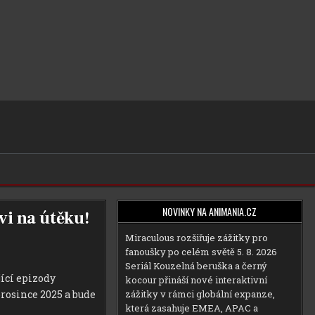
NOVINKY NA ANIMANIA.CZ
vi na útěku!
Miraculous rozšiřuje zážitky pro
fanoušky po celém světě
5. 8. 2026
Seriál Kouzelná beruška a černý
ící epizody
kocour přináší nové interaktivní
zážitky v rámci globální expanze,
 prosince 2025 a bude
která zasahuje EMEA, APAC a