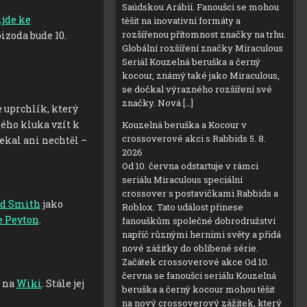
Saúdskou Arábií. Fanoušci se mohou
ijde ke
těšit na inovativní formáty a
rozšířenou přítomnost značky na trhu.
pizoda bude 10.
Globální rozšíření značky Miraculous
Seriál Kouzelná beruška a černý
kocour, známý také jako Miraculous,
se dočkal výrazného rozšíření své
značky. Nová […]
e uprchlík, který
ného kluka vzít k
Kouzelná beruška a Kocour v
crossoverové akci s Rabbids
5. 8.
čekal ani nechtěl –
2026
Od 10. června odstartuje v rámci
seriálu Miraculous speciální
crossover s postavičkami Rabbids a
d Smith
jako
Roblox. Tato událost přinese
e Peyton
.
fanouškům společné dobrodružství
napříč různými herními světy a přidá
nové zážitky do oblíbené série.
Začátek crossoverové akce Od 10.
června se fanoušci seriálu Kouzelná
 na
Wiki
. Stále jej
beruška a černý kocour mohou těšit
na nový crossoverový zážitek, který