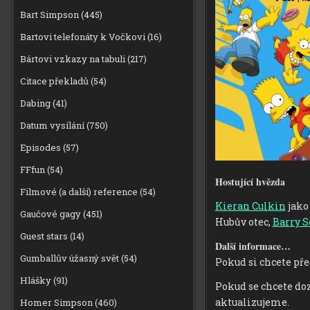
Bart Simpson
(445)
Bartovi telefonáty k Vočkovi
(16)
Bártovi vzkazy na tabuli
(217)
Citace překladů
(54)
Dabing
(41)
Datum vysílání
(750)
Episodes
(57)
FFfun
(54)
Hostující hvězda
Filmové (a další) reference
(54)
Kieran Culkin
jako
Gaučové gagy
(451)
Hubův otec,
Barry 
Guest stars
(14)
Další informace…
Gumballův úžasný svět
(54)
Pokud si chcete př
Hlášky
(91)
Pokud se chcete doz
aktualizujeme.
Homer Simpson
(460)